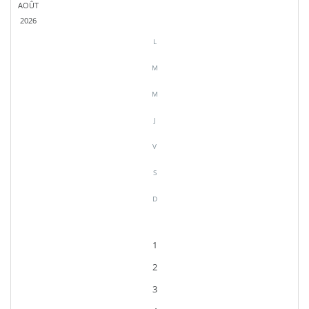
AOÛT
2026
L
M
M
J
V
S
D
1
2
3